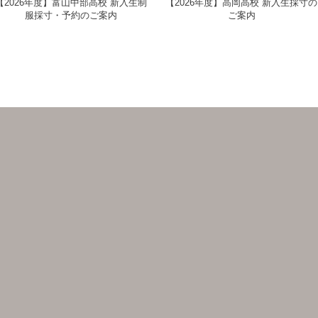
【2026年度】富山中部高校 新入生制
【2026年度】高岡高校 新入生採寸の
服採寸・予約のご案内
ご案内