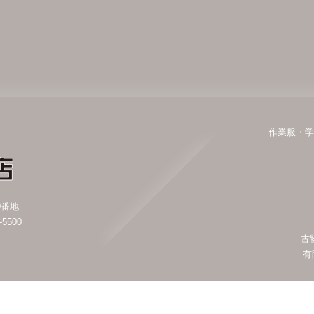
作業服・学
0番地
-5500
古
有