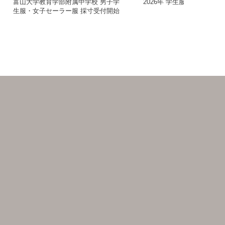
富山大学教育学部附属中学校 男子学
2026年 学生服在庫一掃セ
生服・女子セーラー服 採寸受付開始