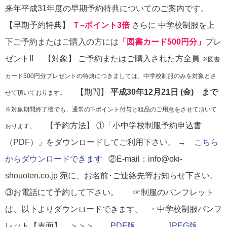
来年平成31年度の早期予約特典についてのご案内です。
【早期予約特典】
Ｔ–ポイント3倍
さらに 中学校制服を上
下ご予約またはご購入の方には
「図書カード500円分」
プレ
ゼント!! 【対象】 ご予約またはご購入された方全員
※図書
カード500円分プレゼントの特典につきましては、中学校制服のみを対象とさ
【期間】
平成30年12月21日 (金) まで
せて頂いております。
※対象期間終了後でも、通常のT-ポイント付与と粗品のご用意をさせて頂いて
【予約方法】 ①「小中学校制服予約申込書
おります。
（PDF）」をダウンロードしてご利用下さい。 →
こちら
からダウンロードできます
②E-mail：info@oki-
shouoten.co.jp 宛に、お名前･ご連絡先等お知らせ下さい。
③お電話にて予約して下さい。 ☞制服のパンフレット
は、以下よりダウンロードできます。 ・中学校制服パンフ
レット【表面】 ＞＞＞
PDF版
JPEG版