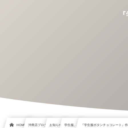
『
HOME
沖商店ブログ
お知らせ
学生服, …
『学生服ボタンチョコレート』