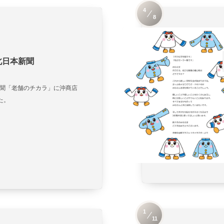
4
8
 北日本新聞
本新聞「老舗のチカラ」に沖商店
た。
1
11