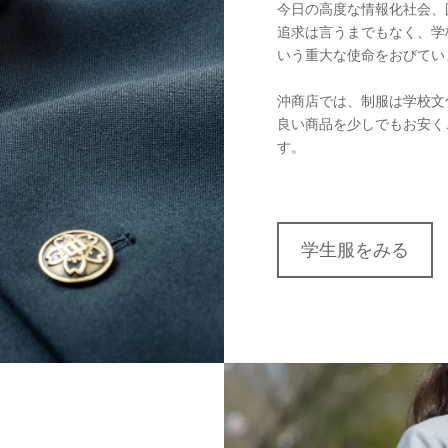
今日の高度な情報化社会、
追求は言うまでもなく、学
いう重大な使命をおびてい
沖商店では、制服は学校文
良い商品を少しでもお安く
す。
学生服をみる