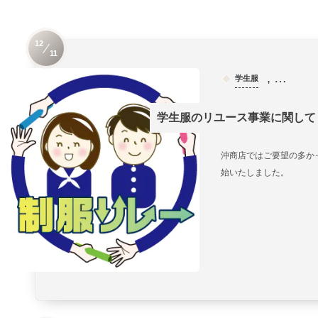
12
11
, …
学生服
学生服のリユース事業に関して
沖商店ではご要望の多か
始いたしました。