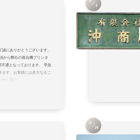
9
2
て誠にありがとうございます。
8時頃から弊社の複合機プリンタ
部不通となっております。 早急
きます。お客様には多大なるご
申し訳ご...
7
29