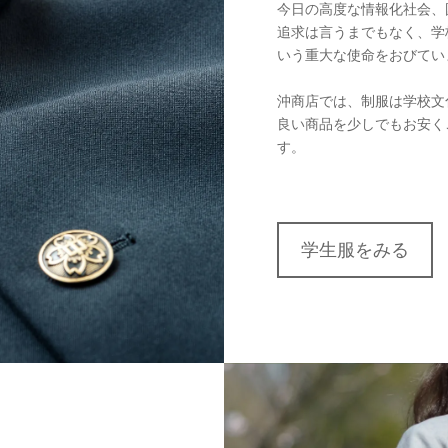
今日の高度な情報化社会、
追求は言うまでもなく、学
いう重大な使命をおびてい
沖商店では、制服は学校文
良い商品を少しでもお安く
す。
学生服をみる