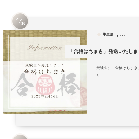
2
16
, …
学生服
「合格はちまき」発送いたしま
受験生に「合格はちまき
た。