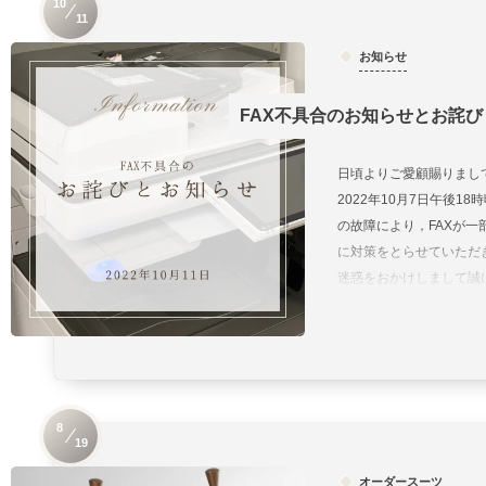
10
11
お知らせ
FAX不具合のお知らせとお詫び
日頃よりご愛顧賜りまし
2022年10月7日午後1
の故障により，FAXが一
に対策をとらせていただ
迷惑をおかけしまして誠に
8
19
, …
オーダースーツ