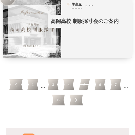
, …
学生服
高岡高校 制服採寸会のご案内
1
3
4
5
6
7
...
...
12