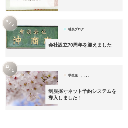
9
2
社長ブログ
会社設立70周年を迎えました
12
1
, …
学生服
制服採寸ネット予約システムを
導入しました！