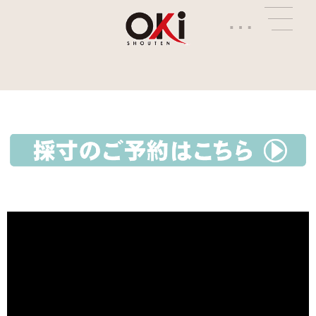
…
HOME
Page 5