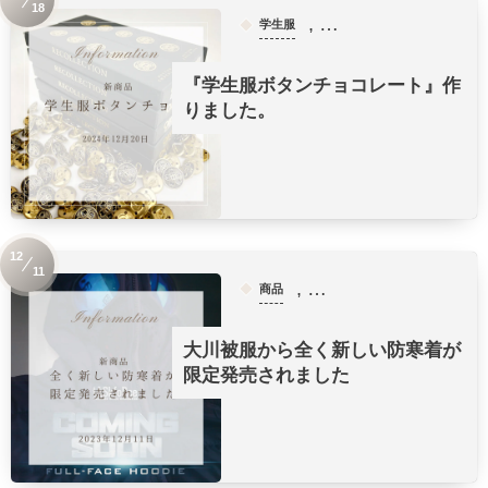
18
, …
学生服
『学生服ボタンチョコレート』作
りました。
12
11
, …
商品
大川被服から全く新しい防寒着が
限定発売されました