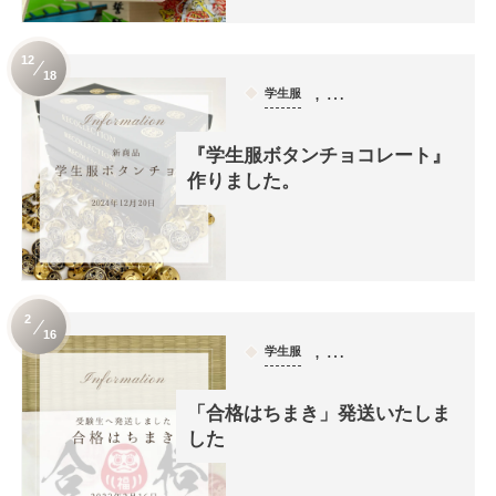
12
18
, …
学生服
『学生服ボタンチョコレート』
作りました。
2
16
, …
学生服
「合格はちまき」発送いたしま
した