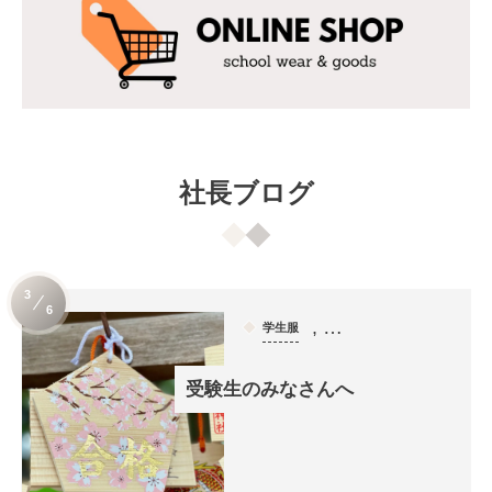
社長ブログ
3
6
, …
学生服
受験生のみなさんへ